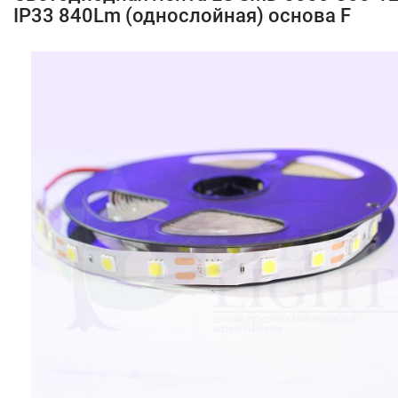
IP33 840Lm (однослойная) основа F