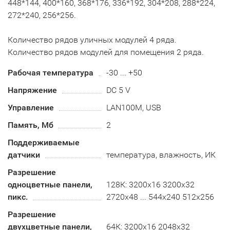
448*144, 400*160, 368*176, 336*192, 304*208, 288*224,
272*240, 256*256.
Количество рядов уличных модулей 4 ряда.
Количество рядов модулей для помещения 2 ряда.
Рабочая температура
-30 ... +50
Напряжение
DC 5 V
Управление
LAN100M, USB
Память, Мб
2
Поддерживаемые
датчики
температура, влажность, ИК
Разрешение
одноцветные панели,
128К: 3200х16 3200х32
пикс.
2720х48 ... 544х240 512х256
Разрешение
двухцветные панели,
64К: 3200х16 2048х32