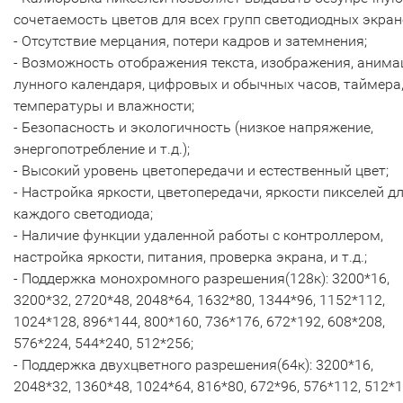
сочетаемость цветов для всех групп светодиодных экран
- Отсутствие мерцания, потери кадров и затемнения;
- Возможность отображения текста, изображения, анима
лунного календаря, цифровых и обычных часов, таймера
температуры и влажности;
- Безопасность и экологичность (низкое напряжение,
энергопотребление и т.д.);
- Высокий уровень цветопередачи и естественный цвет;
- Настройка яркости, цветопередачи, яркости пикселей д
каждого светодиода;
- Наличие функции удаленной работы с контроллером,
настройка яркости, питания, проверка экрана, и т.д.;
- Поддержка монохромного разрешения(128к): 3200*16,
3200*32, 2720*48, 2048*64, 1632*80, 1344*96, 1152*112,
1024*128, 896*144, 800*160, 736*176, 672*192, 608*208,
576*224, 544*240, 512*256;
- Поддержка двухцветного разрешения(64к): 3200*16,
2048*32, 1360*48, 1024*64, 816*80, 672*96, 576*112, 512*1