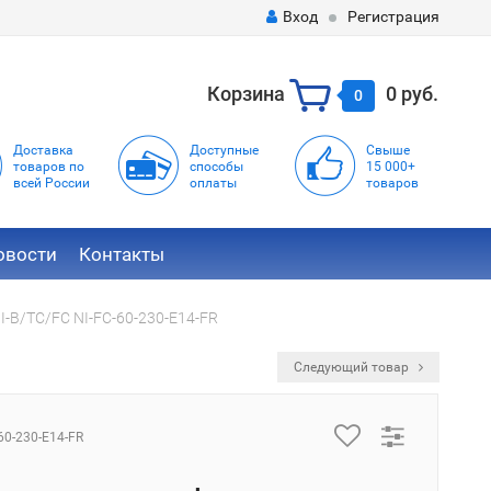
Вход
Регистрация
Корзина
0 руб.
0
Доставка
Доступные
Свыше
товаров по
способы
15 000+
всей России
оплаты
товаров
овости
Контакты
-B/TC/FC NI-FC-60-230-E14-FR
Следующий товар
60-230-E14-FR