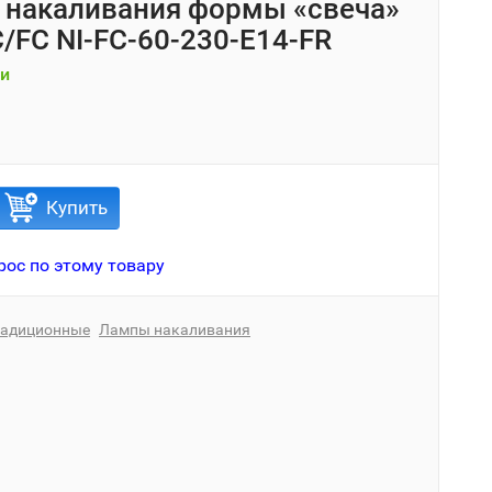
накаливания формы «свеча»
C/FC NI-FC-60-230-E14-FR
и
Купить
рос по этому товару
радиционные
Лампы накаливания