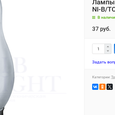
Лампы 
NI-B/T
В наличи
37 руб.
Задать воп
Категории:
Т