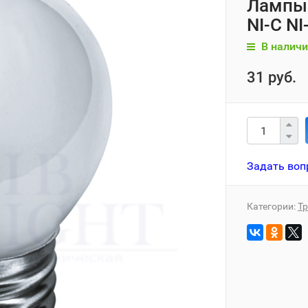
Лампы
NI-C N
В наличи
31 руб.
Задать воп
Категории:
Т