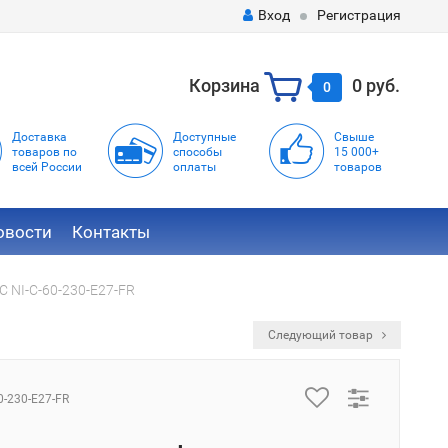
Вход
Регистрация
Корзина
0 руб.
0
Доставка
Доступные
Свыше
товаров по
способы
15 000+
всей России
оплаты
товаров
овости
Контакты
 NI-C-60-230-E27-FR
Следующий товар
0-230-E27-FR