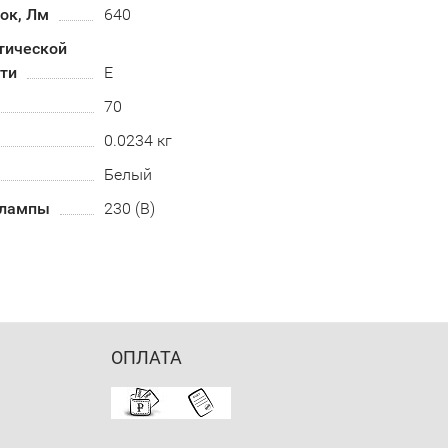
ок, Лм
640
тической
ти
E
70
0.0234 кг
Белый
 лампы
230 (В)
ОПЛАТА