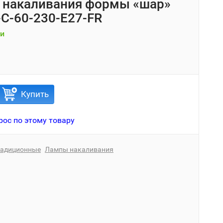
 накаливания формы «шар»
I-C-60-230-E27-FR
и
Купить
рос по этому товару
радиционные
Лампы накаливания