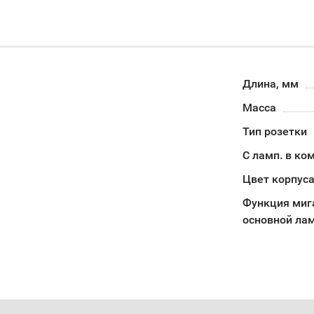
Длина, мм
Масса
Тип розетки
С ламп. в ко
Цвет корпус
Функция миг
основной ла