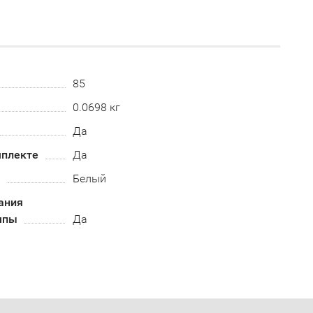
85
0.0698 кг
Да
мплекте
Да
а
Белый
ания
мпы
Да