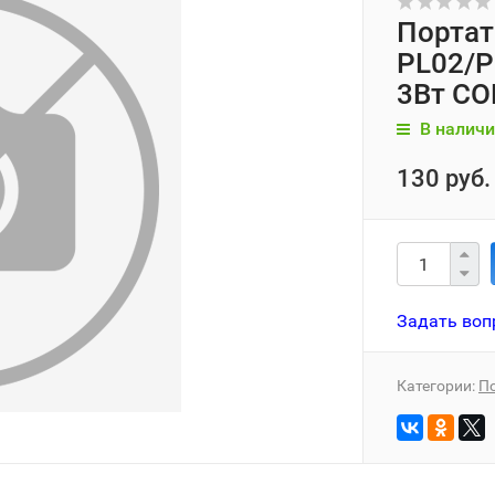
Портат
PL02/P
3Вт CO
В наличи
130 руб.
Задать воп
Категории:
П