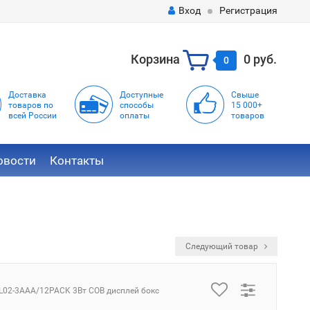
Вход
Регистрация
Корзина
0 руб.
0
Доставка
Доступные
Свыше
товаров по
способы
15 000+
всей России
оплаты
товаров
овости
Контакты
Следующий товар
L02-3AAA/12PACK 3Вт COB дисплей бокс