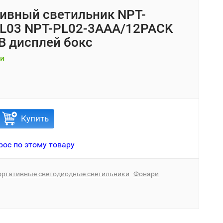
ивный светильник NPT-
L03 NPT-PL02-3AAA/12PACK
B дисплей бокс
и
Купить
рос по этому товару
ортативные светодиодные светильники
Фонари