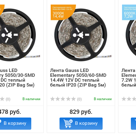
uss LED
Лента Gauss LED
Лента
ry 5050/30-SMD
Elementary 5050/60-SMD
Eleme
 DC теплый
14.4W 12V DC теплый
7.2W 
20 (ZIP Bag 5м)
белый IP20 (ZIP Bag 5м)
белый 
В наличии
В наличии
(0)
(0)
478 руб.
829 руб.
В корзину
В корзину