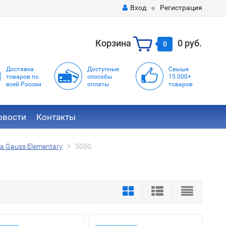
Вход
Регистрация
Корзина
0 руб.
0
Доставка
Доступные
Свыше
товаров по
способы
15 000+
всей России
оплаты
товаров
овости
Контакты
а Gauss Elementary
5050