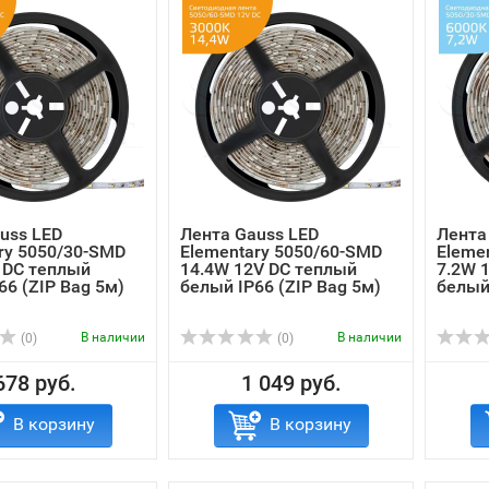
uss LED
Лента Gauss LED
Лента
ry 5050/30-SMD
Elementary 5050/60-SMD
Eleme
 DC теплый
14.4W 12V DC теплый
7.2W 
66 (ZIP Bag 5м)
белый IP66 (ZIP Bag 5м)
белый 
В наличии
В наличии
(0)
(0)
678 руб.
1 049 руб.
В корзину
В корзину