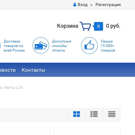
Вход
Регистрация
Корзина
0 руб.
0
Доставка
Доступные
Свыше
товаров по
способы
15 000+
всей России
оплаты
товаров
овости
Контакты
я лента LUX