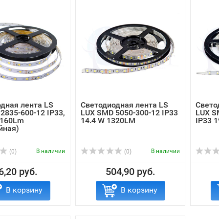
дная лента LS
Светодиодная лента LS
Свето
2835-600-12 IP33,
LUX SMD 5050-300-12 IP33
LUX S
2160Lm
14.4 W 1320LM
IP33 
йная)
В наличии
В наличии
(0)
(0)
6,20 руб.
504,90 руб.
В корзину
В корзину