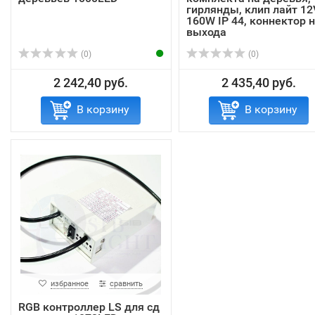
гирлянды, клип лайт 12
160W IP 44, коннектор н
выхода
(0)
(0)
2 242,40 руб.
2 435,40 руб.
В корзину
В корзину
избранное
сравнить
RGB контроллер LS для сд