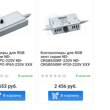
леры для RGB
Контроллеры для RGB
ии ND-
лент серии ND-
PC-220V ND-
CRGB550RF-220V ND-
PC-IP65-220V ХХХ
CRGB550RF-IP20-220V XXX
В наличии
В наличии
(0)
(0)
553 руб.
2 456 руб.
В корзину
В корзину