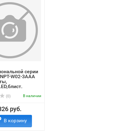
иональной серии
 NPT-W02-3AAA
ты,
ED,блист.
В наличии
(0)
326 руб.
В корзину