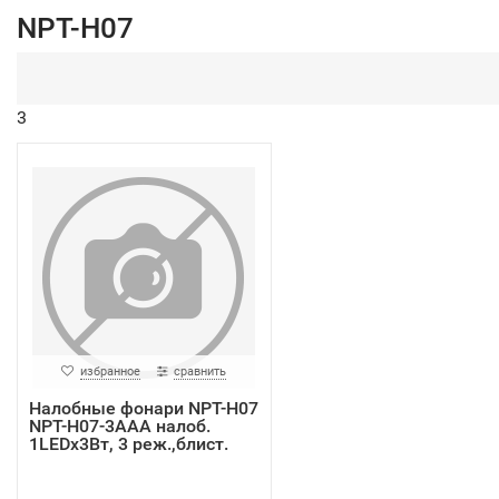
NPT-H07
3
избранное
сравнить
Налобные фонари NPT-H07
NPT-H07-3AAA налоб.
1LEDx3Вт, 3 реж.,блист.