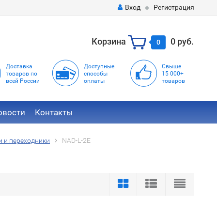
Вход
Регистрация
Корзина
0 руб.
0
Доставка
Доступные
Свыше
товаров по
способы
15 000+
всей России
оплаты
товаров
овости
Контакты
и и переходники
NAD-L-2E