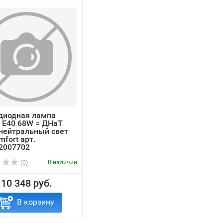
диодная лампа
s E40 68W = ДНаТ
нейтральный свет
fort арт.
2007702
В наличии
(0)
10 348 руб.
В корзину