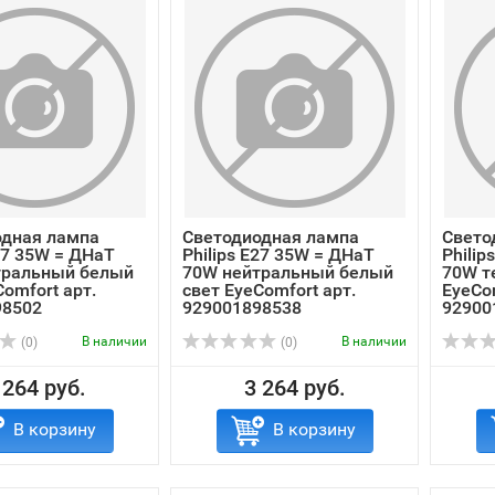
одная лампа
Светодиодная лампа
Свето
E27 35W = ДНаТ
Philips E27 35W = ДНаТ
Philip
тральный белый
70W нейтральный белый
70W т
Comfort арт.
свет EyeComfort арт.
EyeCom
98502
929001898538
92900
В наличии
В наличии
(0)
(0)
 264 руб.
3 264 руб.
В корзину
В корзину