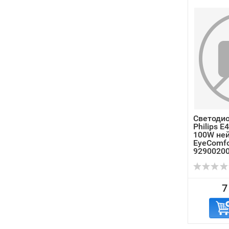
Светоди
Philips 
100W не
EyeComfo
9290020
7