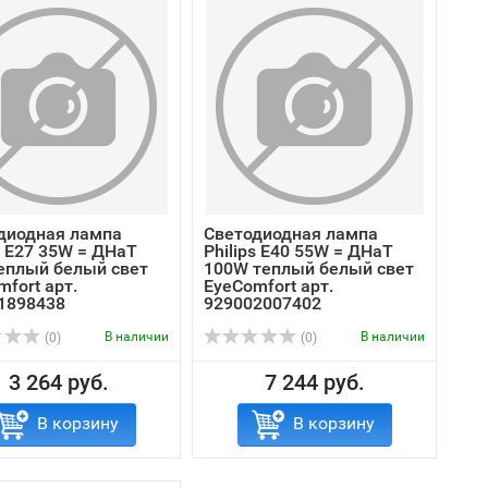
диодная лампа
Светодиодная лампа
s E27 35W = ДНаТ
Philips E40 55W = ДНаТ
еплый белый свет
100W теплый белый свет
fort арт.
EyeComfort арт.
1898438
929002007402
В наличии
В наличии
(0)
(0)
3 264 руб.
7 244 руб.
В корзину
В корзину