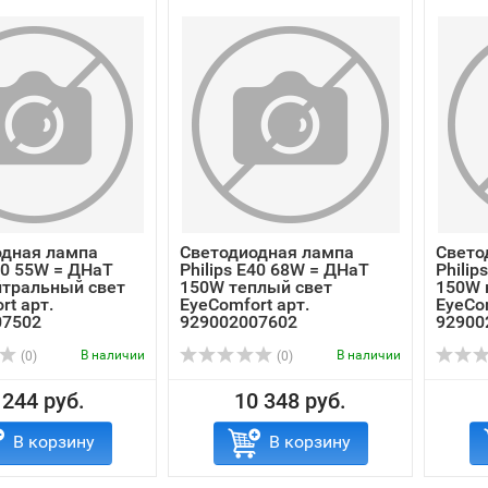
одная лампа
Светодиодная лампа
Свето
E40 55W = ДНаТ
Philips E40 68W = ДНаТ
Philip
йтральный свет
150W теплый свет
150W 
rt арт.
EyeComfort арт.
EyeCom
07502
929002007602
92900
В наличии
В наличии
(0)
(0)
 244 руб.
10 348 руб.
В корзину
В корзину