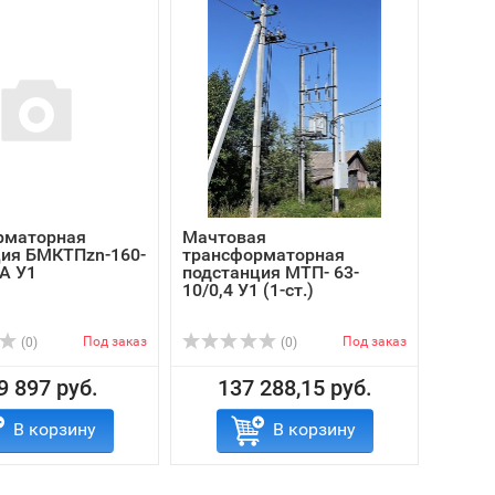
рматорная
Мачтовая
ция БМКТПzn-160-
трансформаторная
ВА У1
подстанция МТП- 63-
10/0,4 У1 (1-ст.)
Под заказ
Под заказ
(0)
(0)
9 897 руб.
137 288,15 руб.
В корзину
В корзину