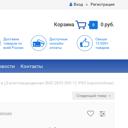
Вход
Регистрация
Корзина
0 руб.
0
Доставка
Доступные
Свыше
товаров по
способы
15 000+
всей России
оплаты
товаров
овости
Контакты
а LS влагозащищенная SMD 2835-300-12 IP65 (однослойная)
Следующий товар
003685