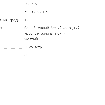
DC 12 V
5000 х 8 х 1.5
ания, град.
120
ия
белый теплый, белый холодный,
красный, зеленый, синий,
желтый
50W/метр
800