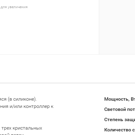
 для увеличения
я (в силиконе).
Мощность, В
ения и/или контроллер к
Световой пот
Степень защи
 трех кристальных
Количество 