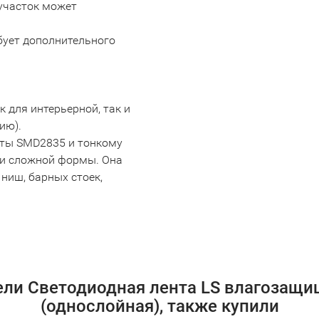
 участок может
бует дополнительного
 для интерьерной, так и
ию).
нты SMD2835 и тонкому
ии сложной формы. Она
ниш, барных стоек,
ели Светодиодная лента LS влагозащи
(однослойная), также купили