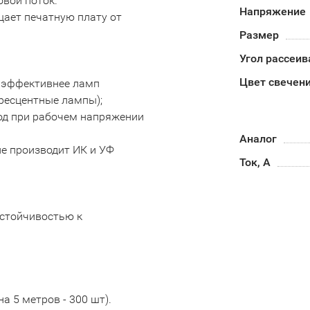
овой поток.
Напряжение
щает печатную плату от
Размер
Угол рассеив
Цвет свечен
з эффективнее ламп
ресцентные лампы);
од при рабочем напряжении
Аналог
не производит ИК и УФ
Ток, А
устойчивостью к
а 5 метров - 300 шт).