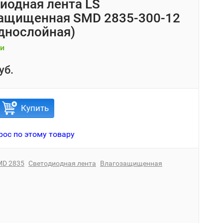
иодная лента LS
ащищенная SMD 2835-300-12
однослойная)
и
уб.
Купить
рос по этому товару
MD 2835
Светодиодная лента
Влагозащищенная