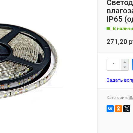
Светод
влагоз
IP65 (
В наличи
271,20 р
Задать воп
Категории:
S