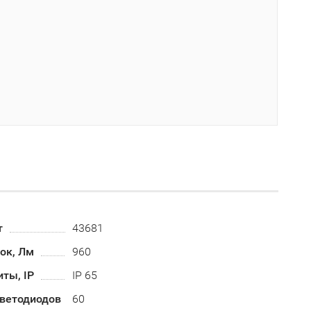
т
43681
ок, Лм
960
ты, IP
IP 65
светодиодов
60