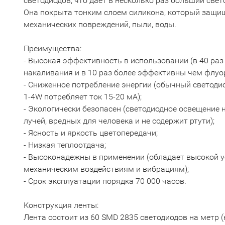
светодиодов, что дает в несколько раз больший свет
Она покрыта тонким слоем силикона, который защи
механических повреждений, пыли, воды.
Преимущества:
- Высокая эффективность в использовании (в 40 ра
накаливания и в 10 раз более эффективны чем флуо
- Сниженное потребление энергии (обычный светоди
1-4W потребляет ток 15-20 мА);
- Экологически безопасен (светодиодное освещение 
лучей, вредных для человека и не содержит ртути);
- Ясность и яркость цветопередачи;
- Низкая теплоотдача;
- Высоконадежны в применении (обладает высокой 
механическим воздействиям и вибрациям);
- Срок эксплуатации порядка 70 000 часов.
Конструкция ленты:
Лента состоит из 60 SMD 2835 светодиодов на метр (н