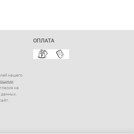
ОПЛАТА
елей нашего
ующими
огласия на
 данных,
сайт.