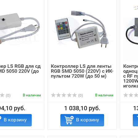
ер LS RGB для сд
Контроллер LS для ленты
Контр
D 5050 220V (до
RGB SMD 5050 (220V) с ИК-
одноц
пультом 720W (до 50 м)
с RF п
1200W
иголк
В наличии
В наличии
(0)
(0)
4,10 руб.
1 038,10 руб.
1
В корзину
В корзину