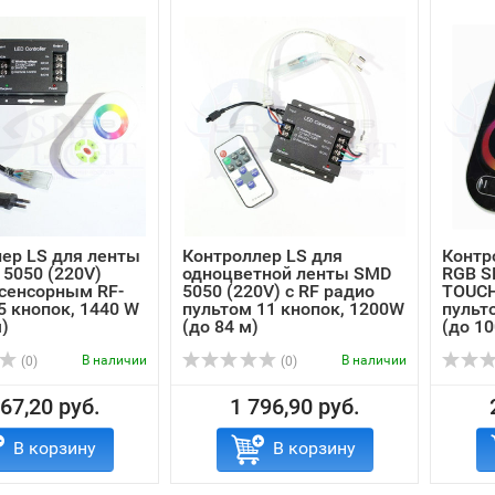
ер LS для ленты
Контроллер LS для
Контр
5050 (220V)
одноцветной ленты SMD
RGB S
сенсорным RF-
5050 (220V) с RF радио
TOUCH
5 кнопок, 1440 W
пультом 11 кнопок, 1200W
пульт
м)
(до 84 м)
(до 10
В наличии
В наличии
(0)
(0)
67,20 руб.
1 796,90 руб.
В корзину
В корзину