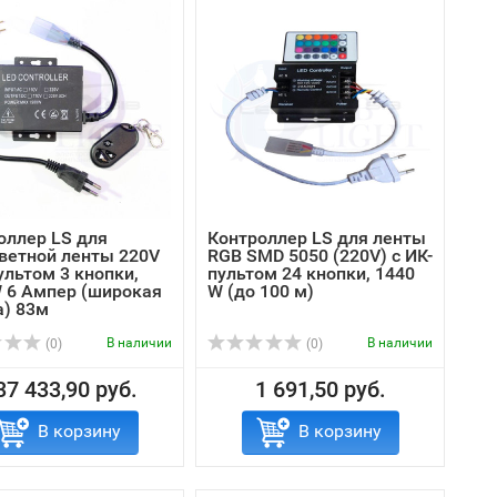
оллер LS для
Контроллер LS для ленты
ветной ленты 220V
RGB SMD 5050 (220V) с ИК-
ультом 3 кнопки,
пультом 24 кнопки, 1440
 6 Ампер (широкая
W (до 100 м)
а) 83м
В наличии
В наличии
(0)
(0)
37 433,90 руб.
1 691,50 руб.
В корзину
В корзину