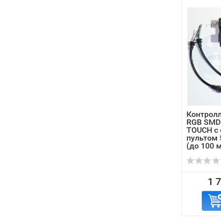
Контролл
RGB SMD 
TOUCH с 
пультом 
(до 100 
1 7