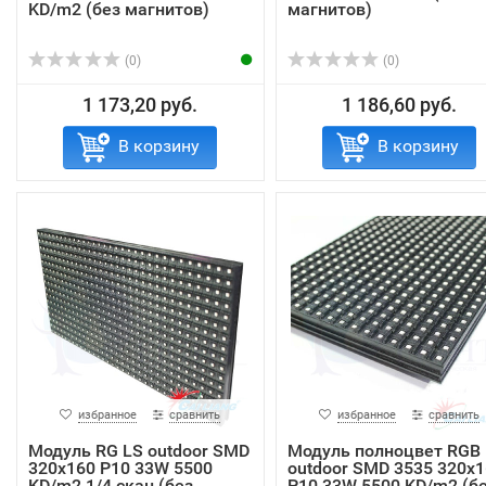
KD/m2 (без магнитов)
магнитов)
(0)
(0)
1 173,20 руб.
1 186,60 руб.
В корзину
В корзину
избранное
сравнить
избранное
сравнить
Модуль RG LS outdoor SMD
Модуль полноцвет RGB
320х160 P10 33W 5500
outdoor SMD 3535 320х1
KD/m2 1/4 скан (без
P10 33W 5500 KD/m2 (б