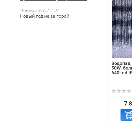
16 ноября 2020 / 11:37
Новый год не за горой
Водопад 
50W, бел
640Led I
7 8