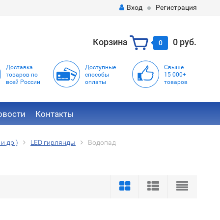
Вход
Регистрация
Корзина
0 руб.
0
Доставка
Доступные
Свыше
товаров по
способы
15 000+
всей России
оплаты
товаров
овости
Контакты
и др.)
LED гирлянды
Водопад