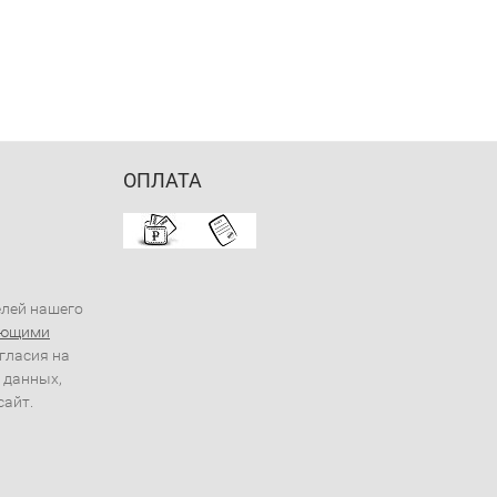
ОПЛАТА
елей нашего
ующими
огласия на
 данных,
сайт.