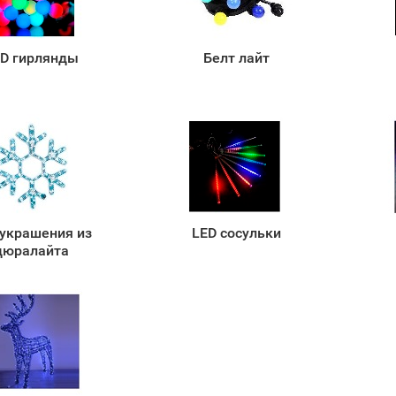
D гирлянды
Белт лайт
 украшения из
LED сосульки
дюралайта