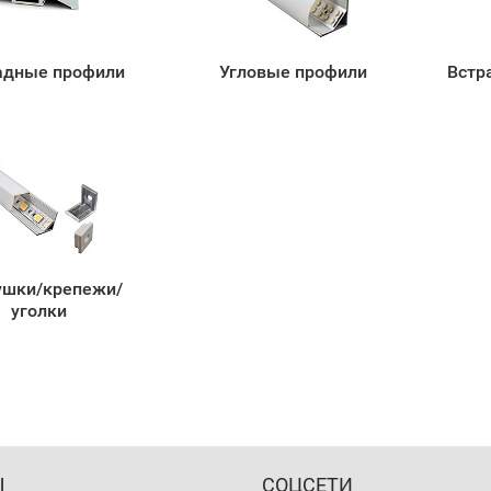
адные профили
Угловые профили
Встр
ушки/крепежи/
уголки
Ы
СОЦСЕТИ