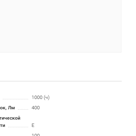
1000 (ч)
ок, Лм
400
тической
ти
E
100