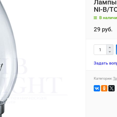
Лампы 
NI-B/T
В наличи
29 руб.
Задать воп
Категории:
Т