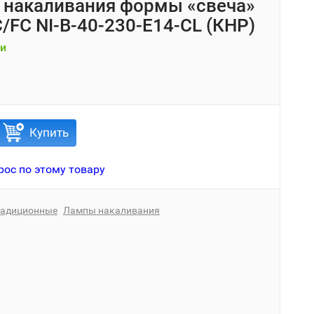
накаливания формы «свеча»
C/FC NI-B-40-230-E14-CL (КНР)
и
Купить
рос по этому товару
радиционные
Лампы накаливания