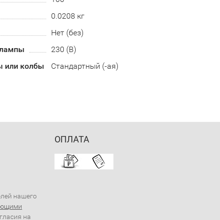
0.0208 кг
Нет (без)
 лампы
230 (В)
 или колбы
Стандартный (-ая)
ОПЛАТА
елей нашего
ующими
огласия на