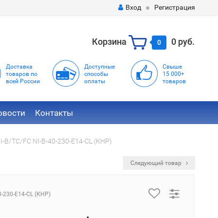
Вход
Регистрация
Корзина
0 руб.
0
Доставка
Доступные
Свыше
товаров по
способы
15 000+
всей России
оплаты
товаров
овости
Контакты
-B/TC/FC NI-B-40-230-E14-CL (КНР)
Следующий товар
0-230-E14-CL (КНР)