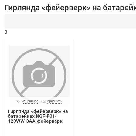
Гирлянда «фейерверк» на батарей
3
избранное
сравнить
Гирлянда «фейерверк» на
батарейках NGF-F01-
120WW-3AA-фейерверк