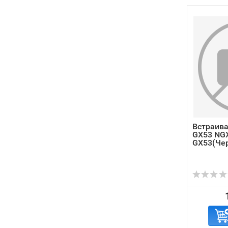
Встраив
GX53 NGX
GX53(Чер