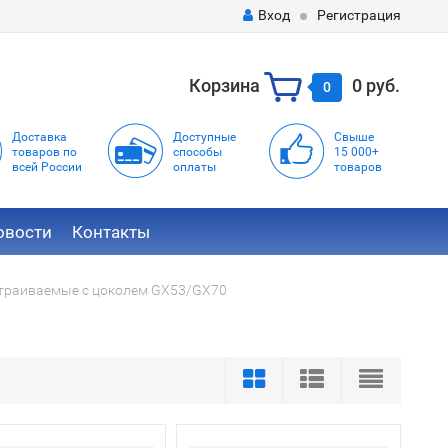
Вход
Регистрация
Корзина
0 руб.
0
Доставка
Доступные
Свыше
товаров по
способы
15 000+
всей России
оплаты
товаров
овости
Контакты
траиваемые с цоколем GX53/GX70