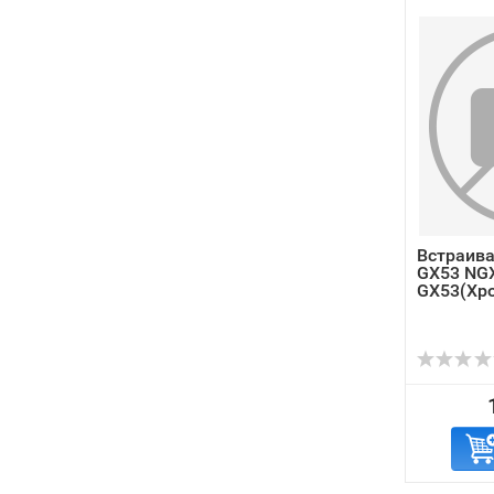
Встраив
GX53 NGX
GX53(Хр