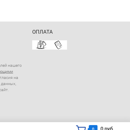
ОПЛАТА
елей нашего
ующими
огласия на
 данных,
сайт.
0 руб.
0