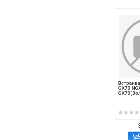
Встраив
GX70 NGX
GX70(Зол