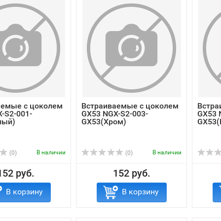
аемые с цоколем
Встраиваемые с цоколем
Встра
-S2-001-
GX53 NGX-S2-003-
GX53 
лый)
GX53(Хром)
GX53(
В наличии
В наличии
(0)
(0)
152 руб.
152 руб.
В корзину
В корзину