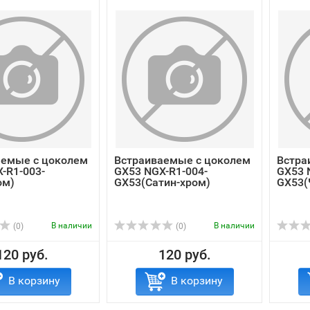
аемые с цоколем
Встраиваемые с цоколем
Встра
-R1-003-
GX53 NGX-R1-004-
GX53 
ом)
GX53(Сатин-хром)
GX53(
В наличии
В наличии
(0)
(0)
120 руб.
120 руб.
В корзину
В корзину