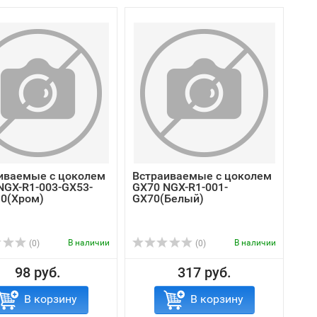
иваемые с цоколем
Встраиваемые с цоколем
NGX-R1-003-GX53-
GX70 NGX-R1-001-
0(Хром)
GX70(Белый)
В наличии
В наличии
(0)
(0)
98 руб.
317 руб.
В корзину
В корзину