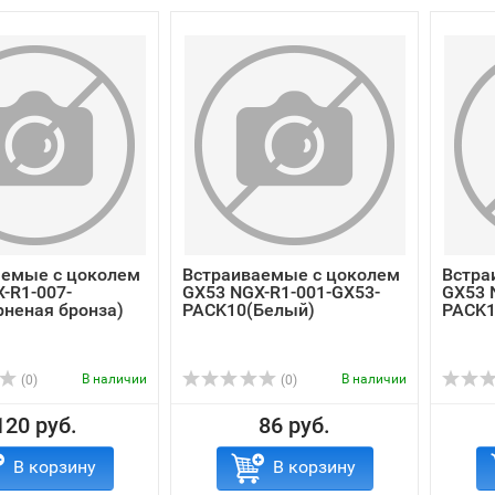
аемые с цоколем
Встраиваемые с цоколем
Встра
-R1-007-
GX53 NGX-R1-001-GX53-
GX53 
неная бронза)
PACK10(Белый)
PACK1
В наличии
В наличии
(0)
(0)
120 руб.
86 руб.
В корзину
В корзину