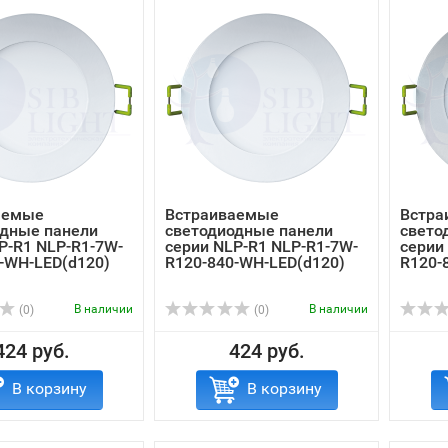
аемые
Встраиваемые
Встра
одные панели
светодиодные панели
свето
P-R1 NLP-R1-7W-
серии NLP-R1 NLP-R1-7W-
серии
-WH-LED(d120)
R120-840-WH-LED(d120)
R120-
В наличии
В наличии
(0)
(0)
424 руб.
424 руб.
В корзину
В корзину