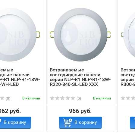
аемые
Встраиваемые
Встра
одные панели
светодиодные панели
свето
P-R1 NLP-R1-18W-
серии NLP-R1 NLP-R1-18W-
серии
0-WH-LED
R220-840-SL-LED ХХХ
R300-
В наличии
В наличии
(0)
(0)
962 руб.
966 руб.
В корзину
В корзину