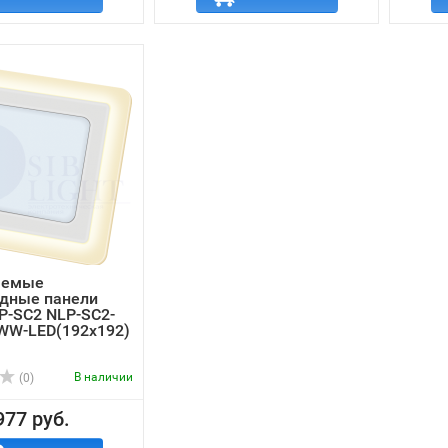
аемые
одные панели
P-SC2 NLP-SC2-
WW-LED(192x192)
В наличии
(0)
977 руб.