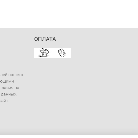
ОПЛАТА
елей нашего
ующими
огласия на
 данных,
сайт.