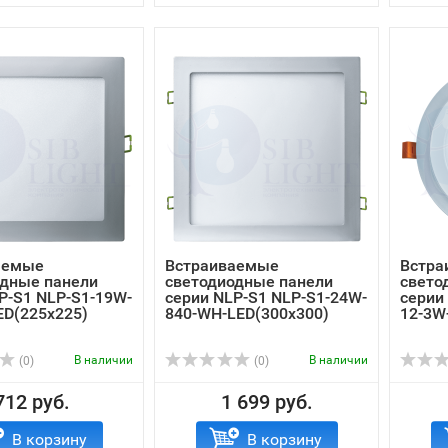
аемые
Встраиваемые
Встра
одные панели
светодиодные панели
свето
P-S1 NLP-S1-19W-
серии NLP-S1 NLP-S1-24W-
серии
ED(225x225)
840-WH-LED(300x300)
12-3W
В наличии
В наличии
(0)
(0)
712 руб.
1 699 руб.
В корзину
В корзину