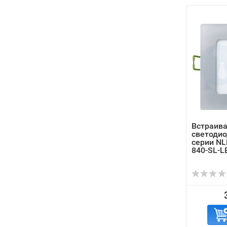
Встраив
светоди
серии NL
840-SL-L