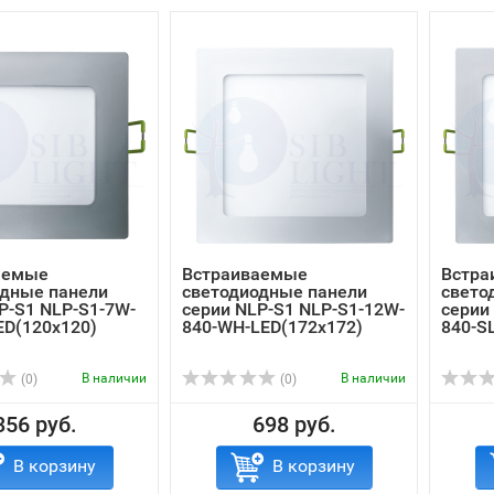
аемые
Встраиваемые
Встра
одные панели
светодиодные панели
свето
P-S1 NLP-S1-7W-
серии NLP-S1 NLP-S1-12W-
серии
ED(120x120)
840-WH-LED(172x172)
840-S
В наличии
В наличии
(0)
(0)
356 руб.
698 руб.
В корзину
В корзину