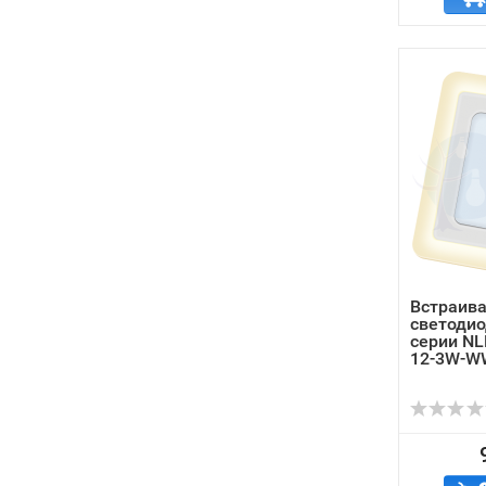
Встраив
светоди
серии NL
12-3W-W