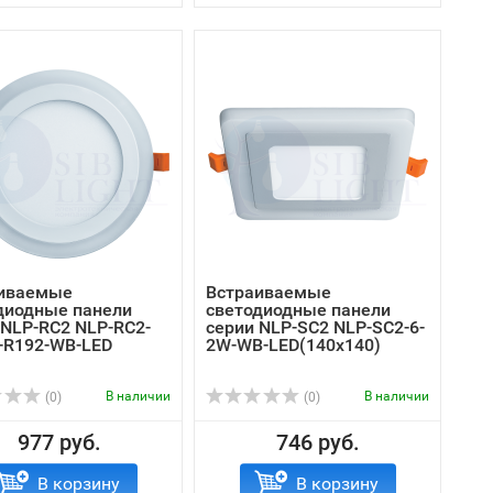
иваемые
Встраиваемые
диодные панели
светодиодные панели
 NLP-RC2 NLP-RC2-
серии NLP-SC2 NLP-SC2-6-
-R192-WB-LED
2W-WB-LED(140x140)
В наличии
В наличии
(0)
(0)
977 руб.
746 руб.
В корзину
В корзину