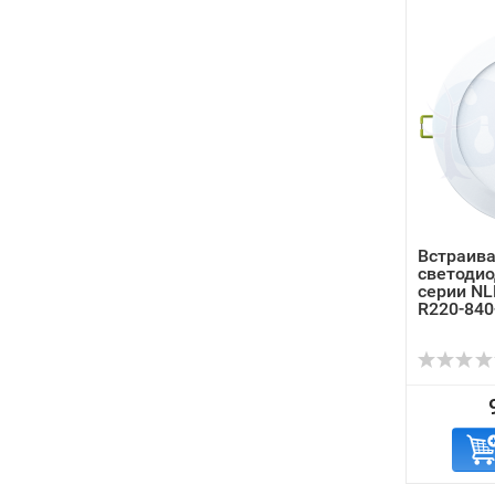
Встраив
светоди
серии NL
R220-84