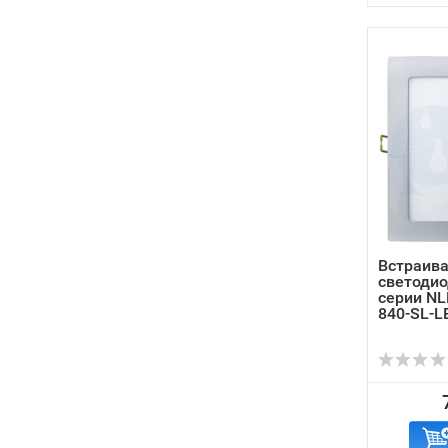
Встраив
светоди
серии NL
840-SL-L