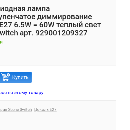
иодная лампа
упенчатое диммирование
s E27 6.5W = 60W теплый свет
witch арт. 929001209327
и
Купить
рос по этому товару
рия Scene Switch
Цоколь E27