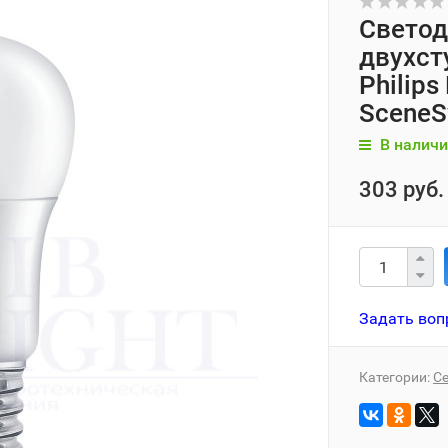
Светод
двухст
Philip
SceneS
В наличи
303 руб.
Задать воп
Категории:
Се