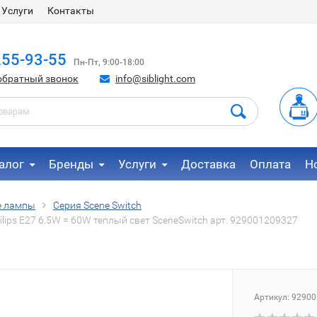
Услуги
Контакты
255-93-55
Пн-Пт, 9:00-18:00
обратный звонок
info@siblight.com
алог
Бренды
Услуги
Доставка
Оплата
Н
е лампы
Серия Scene Switch
ips E27 6.5W = 60W теплый свет SceneSwitch арт. 929001209327
Артикул:
92900