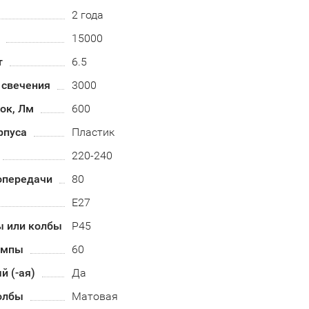
2 года
15000
т
6.5
 свечения
3000
ок, Лм
600
рпуса
Пластик
220-240
опередачи
80
E27
 или колбы
P45
ампы
60
 (-ая)
Да
олбы
Матовая