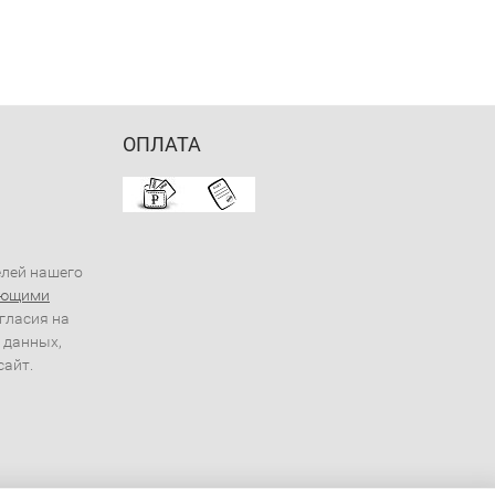
ОПЛАТА
елей нашего
ующими
огласия на
 данных,
сайт.