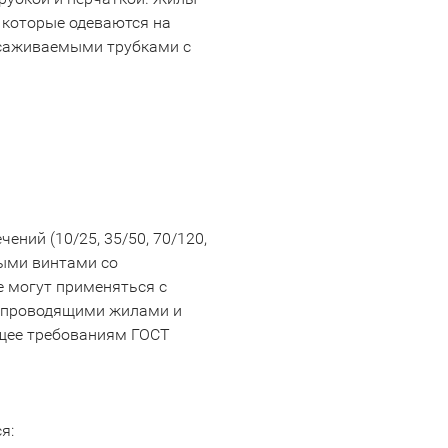
 которые одеваются на
усаживаемыми трубками с
ний (10/25, 35/50, 70/120,
ными винтами со
 могут применяться с
копроводящими жилами и
щее требованиям ГОСТ
я: