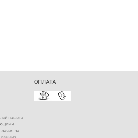
ОПЛАТА
елей нашего
ующими
огласия на
 данных,