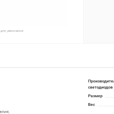
 для увеличения
Производите
светодиодов
Размер
Вес
елия;