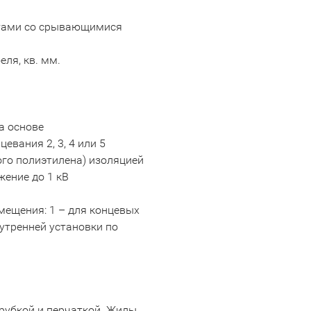
интами со срывающимися
ля, кв. мм.
а основе
вания 2, 3, 4 или 5
ого полиэтилена) изоляцией
жение до 1 кВ
мещения: 1 – для концевых
утренней установки по
рубкой и перчаткой. Жилы