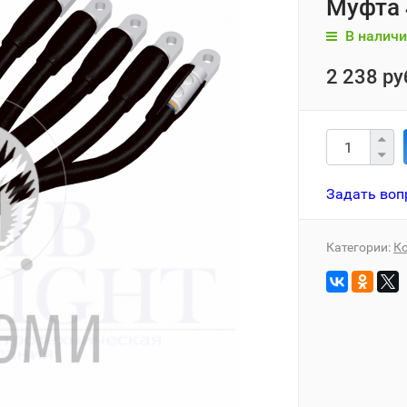
Муфта 
В наличи
2 238 ру
Задать воп
Категории:
К