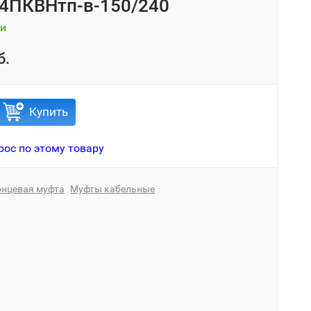
4ПКВНтп-в-150/240
и
б.
Купить
рос по этому товару
онцевая муфта
Муфты кабельные