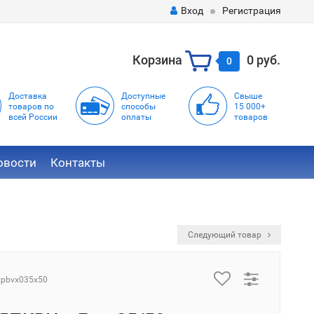
Вход
Регистрация
Корзина
0 руб.
0
Доставка
Доступные
Свыше
товаров по
способы
15 000+
всей России
оплаты
товаров
овости
Контакты
Следующий товар
tpbvx035x50