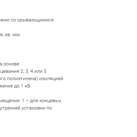
интами со срывающимися
, кв. мм.
а основе
вания 2, 3, 4 или 5
ого полиэтилена) изоляцией
жение до 1 кВ
мещения: 1 – для концевых
утренней установки по