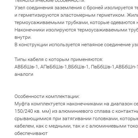
Технологические особенности:
Узел соединения заземления с броней изолируется 
и герметизируются эластомерным герметиком. Жил
термоусаживаемыми трубками, которые одеваются н
Наконечники изолируются термоусаживаемыми труб
внутри.
В конструкции используется непаяное соединение уз
Типы кабеля с которым применяются:
АВБбШв-1, АПвБбШв-1,ВБбШв-1, ПвБбШв-1,АВБбШп-1
аналоги
Особенности комплектации:
Муфта комплектуется наконечниками на диапазон сече
150/240 кв. мм) из алюминиевого сплава с контакт
срывающимися при затягивании головками, которые
кабелем, как с медными, так и с алюминиевыми то
обеспечивают