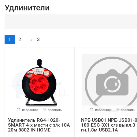
Удлинители
1
2
→
3
избранное
сравнить
избранное
сравнить
Удлинитель RG4-1020-
NPE-USB01 NPE-USB01-0
SMART 4-х местн с з/к 10A
180-ESC-3X1 с/з выкл.3
20м 8802 IN HOME
гн.1.8м USB2.1A