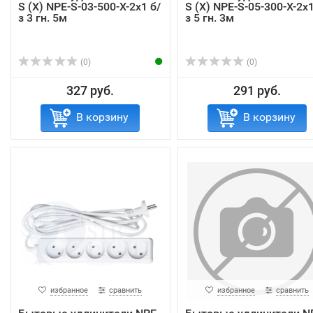
S (X) NPE-S-03-500-X-2x1 б/
S (X) NPE-S-05-300-X-2x1
з 3 гн. 5м
з 5 гн. 3м
(0)
(0)
327 руб.
291 руб.
В корзину
В корзину
избранное
сравнить
избранное
сравнить