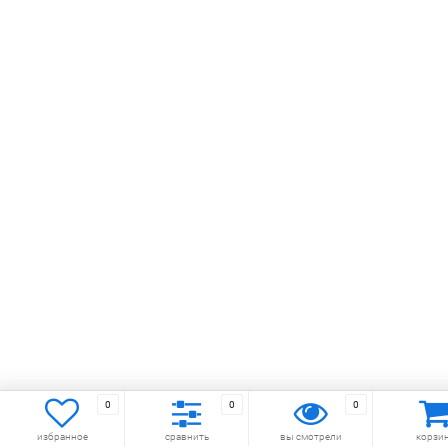
0
0
0
Заказать бесплатный звонок
избранное
сравнить
вы смотрели
корзи