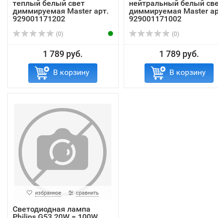
теплый белый свет
нейтральный белый св
диммируемая Master арт.
диммируемая Master ар
929001171202
929001171002
(0)
(0)
1 789 руб.
1 789 руб.
В корзину
В корзину
избранное
сравнить
Светодиодная лампа
Philips G53 20W = 100W