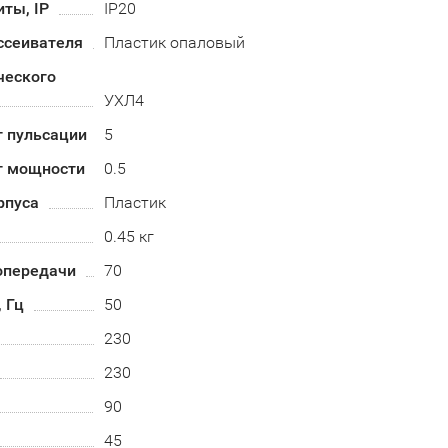
ты, IP
IP20
ссеивателя
Пластик опаловый
ческого
УХЛ4
 пульсации
5
т мощности
0.5
рпуса
Пластик
0.45 кг
опередачи
70
, Гц
50
230
230
90
45