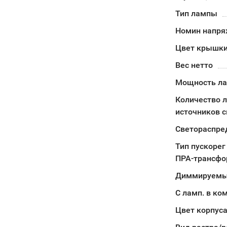
Тип лампы
Номин напря
Цвет крышк
Вес нетто
Мощность л
Количество л
источников с
Светораспре
Тип пускорег
ПРА-трансфо
Диммируемый
С ламп. в ко
Цвет корпус