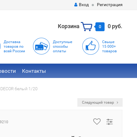
Вход
Регистрация
Корзина
0 руб.
0
Доставка
Доступные
Свыше
товаров по
способы
15 000+
всей России
оплаты
товаров
овости
Контакты
 DECOR белый 1/20
Следующий товар
9210