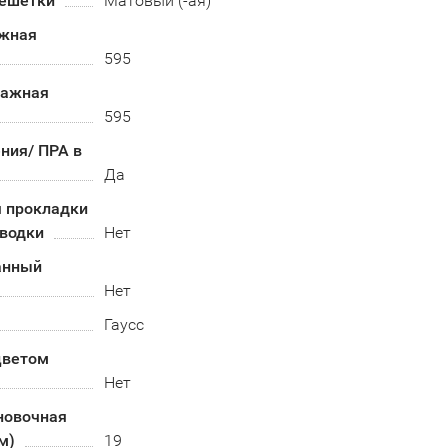
решетки
Матовый (-ая)
жная
595
тажная
595
ния/ ПРА в
Да
я прокладки
оводки
Нет
анный
Нет
Гаусс
цветом
Нет
новочная
м)
19