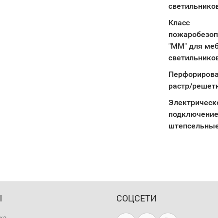
светильнико
Класс
пожаробезоп
"ММ" для ме
светильнико
Перфориров
растр/решет
Электрическ
подключение
штепсельны
Ы
СОЦСЕТИ
жа