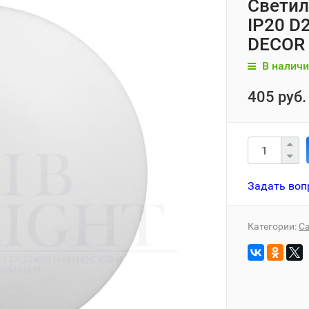
Светил
IP20 D
DECOR 
В наличи
405 руб.
Задать воп
Категории:
Са