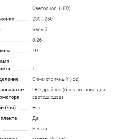
Светодиод. (LED)
жение
230...250
и
Белый
0.26
ампы
10
амп -
вета
1
деление
Симметричный (-ое)
 аппарата-
LED-драйвер (блок питания для
рматора
светодиодов)
 (-ая)
Нет
мплекте
Да
а
Белый