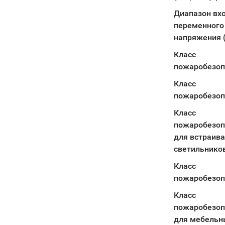
Диапазон вх
переменного
напряжения 
Класс
пожаробезопа
Класс
пожаробезопа
Класс
пожаробезопа
для встраив
светильнико
Класс
пожаробезопа
Класс
пожаробезоп
для мебельн