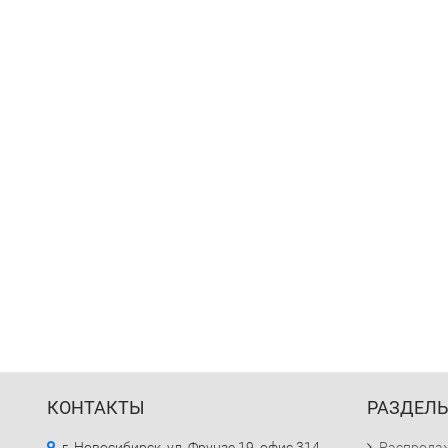
КОНТАКТЫ
РАЗДЕЛ
г. Новосибирск, ул. Фрунзе 19, офис 314
Распрода