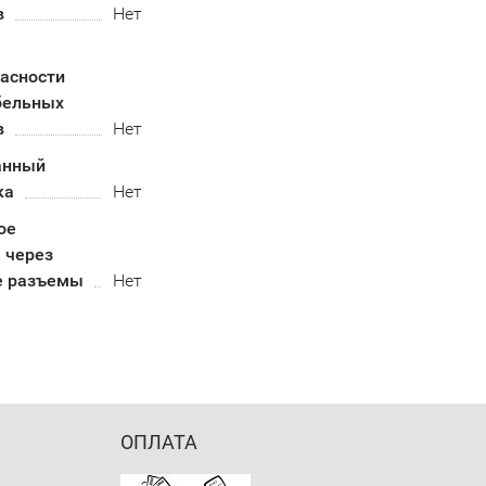
в
Нет
асности
бельных
в
Нет
анный
ка
Нет
ое
 через
е разъемы
Нет
ОПЛАТА