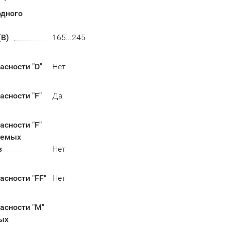
одного
(В)
165...245
сности "D"
Нет
сности "F"
Да
сности "F"
аемых
в
Нет
сности "FF"
Нет
асности "М"
ых