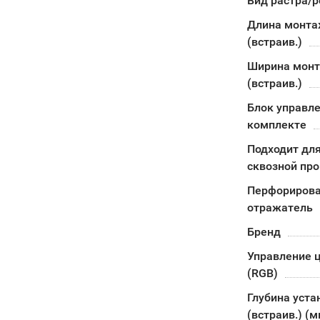
Вид растра/
Длина монта
(встраив.)
Ширина мон
(встраив.)
Блок управле
комплекте
Подходит дл
сквозной пр
Перфориров
отражатель
Бренд
Управление 
(RGB)
Глубина уста
(встраив.) (м