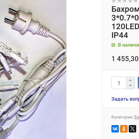
Бахром
3*0.7*
120LED
IP44
В наличи
1 455,30
Задать воп
Категории:
Б