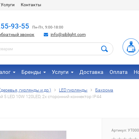
Услуги
Контакты
255-93-55
Пн-Пт, 9:00-18:00
обратный звонок
info@siblight.com
алог
Бренды
Услуги
Доставка
Оплата
Н
деревья, гирлянды и др.)
LED гирлянды
Бахрома
й 5 LED 10W 120LED, 2х сторонний коннектор IP44
Артикул:
УТ000