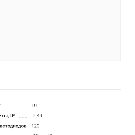
т
10
ты, IP
IP 44
светодиодов
120