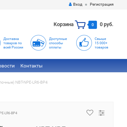
Вход
Регистрация
Корзина
0 руб.
0
Доставка
Доступные
Свыше
товаров по
способы
15 000+
всей России
оплаты
товаров
овости
Контакты
лочные) NBT-NPE-LR6-BP4
PE-LR6-BP4