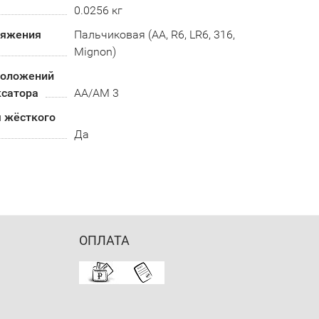
0.0256 кг
ряжения
Пальчиковая (AA, R6, LR6, 316,
Mignon)
положений
ксатора
AA/AM 3
я жёсткого
Да
ОПЛАТА