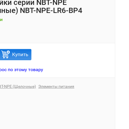
йки серии NBT-NPE
ные) NBT-NPE-LR6-BP4
и
Купить
рос по этому товару
BT-NPE (Щелочные)
Элементы питания