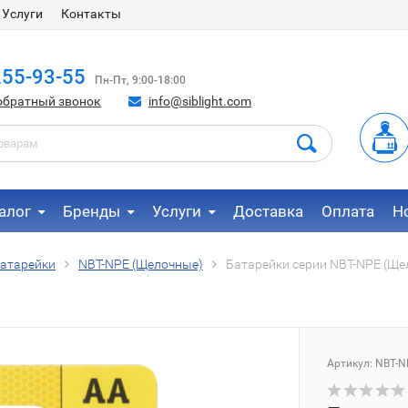
Услуги
Контакты
255-93-55
Пн-Пт, 9:00-18:00
обратный звонок
info@siblight.com
алог
Бренды
Услуги
Доставка
Оплата
Н
атарейки
NBT-NPE (Щелочные)
Батарейки серии NBT-NPE (Ще
Артикул:
NBT-N