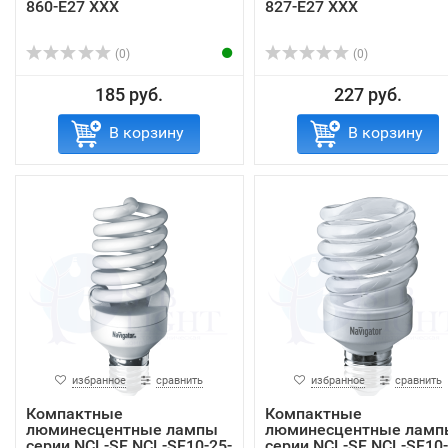
860-E27 XXX
827-E27 ХХХ
(0)
(0)
185 руб.
227 руб.
В корзину
В корзину
избранное
сравнить
избранное
сравнить
Компактные
Компактные
люминесцентные лампы
люминесцентные ламп
серии NCL-SF NCL-SF10-25-
серии NCL-SF NCL-SF10-