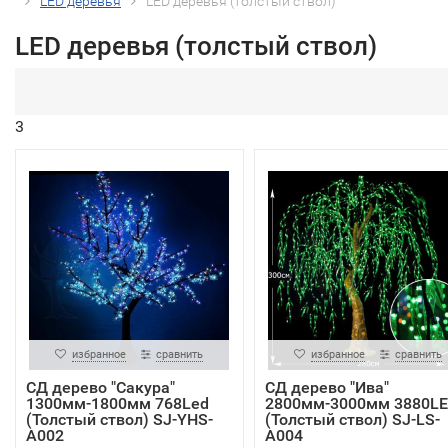
LED деревья
LED деревья (толстый ствол)
LED деревья (толстый ствол)
3
избранное
сравнить
избранное
сравнить
СД дерево "Сакура"
СД дерево "Ива"
1300мм-1800мм 768Led
2800мм-3000мм 3880L
(Толстый ствол) SJ-YHS-
(Толстый ствол) SJ-LS-
A002
A004