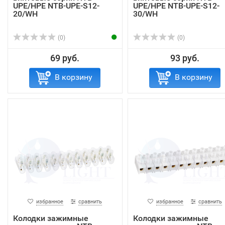
UPE/HPE NTB-UPE-S12-
UPE/HPE NTB-UPE-S12-
20/WH
30/WH
(0)
(0)
69 руб.
93 руб.
В корзину
В корзину
избранное
сравнить
избранное
сравнить
Колодки зажимные
Колодки зажимные