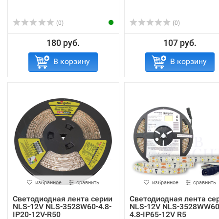
(0)
(0)
180 руб.
107 руб.
В корзину
В корзину
избранное
сравнить
избранное
сравнить
Светодиодная лента серии
Светодиодная лента се
NLS-12V NLS-3528W60-4.8-
NLS-12V NLS-3528WW60
IP20-12V-R50
4.8-IP65-12V R5